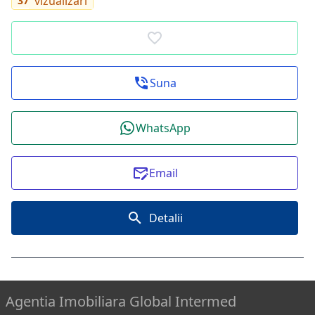
vizualizari
37
Suna
WhatsApp
Email
Detalii
Agentia Imobiliara Global Intermed