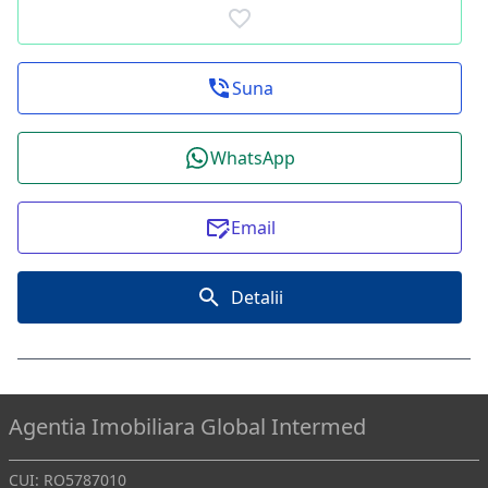
Suna
WhatsApp
Email
Detalii
Agentia Imobiliara Global Intermed
CUI: RO5787010