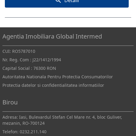
Detalii
Agentia Imobiliara Global Intermed
CUI: RO5787010
Nr. Reg. Com : J22/1412/1994
Capital Social : 76300 RON
Autoritatea Nationala Pentru Protectia Consumatorilor
Protectia datelor si confidentialitatea informatiilor
Birou
Adresa: Iasi, Bulevardul Stefan Cel Mare nr. 4, bloc Guliver,
mezanin, RO-700124
Telefon:
0232.211.140