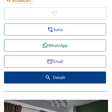
vizualizari
15
Suna
WhatsApp
Email
Detalii