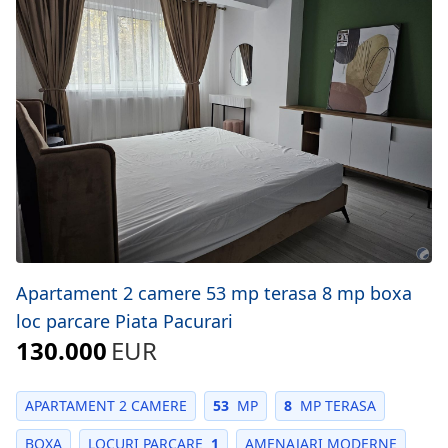
Apartament 2 camere 53 mp terasa 8 mp boxa
loc parcare Piata Pacurari
130.000
EUR
APARTAMENT 2 CAMERE
53
MP
8
MP TERASA
BOXA
LOCURI PARCARE
1
AMENAJARI MODERNE