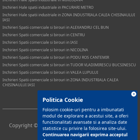
Inchirieri Hale spatii industriale in PACURARI METRO
Inchirieri Hale spatii industriale in ZONA INDUSTRIALA CALEA CHISINAULUI
IASI
Inchirieri Spatii comerciale si birouri in ALEXANDRU CEL BUN
Inchirieri Spatii comerciale si birouri in CENTRU
Inchirieri Spatii comerciale si birouri in IASI
Inchirieri Spatii comerciale si birouri in NICOLINA
Inchirieri Spatii comerciale si birouri in PODU ROS CANTEMIR
Inchirieri Spatii comerciale si birouri in TUDOR VLADIMIRESCU BUCSINESCU
Inchirieri Spatii comerciale si birouri in VALEA LUPULUI
Inchirieri Spatii comerciale si birouri in ZONA INDUSTRIALA CALEA
CHISINAULUI IASI
×
Politica Cookie
Folosim cookie-uri pentru a imbunatati
modul de explorare a acestui site, a oferi
functionalitati avansate si a analiza date
Copyright © 2021 Global Intermed. Toate drepturile
statistice cu privire la folosirea site-ului.
rezervate.
Continuarea navigarii exprima acceptul