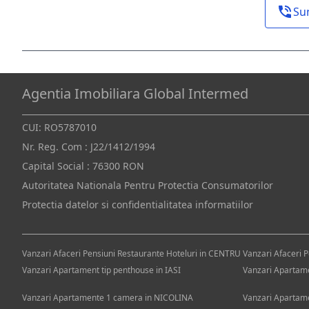
Su
Agentia Imobiliara Global Intermed
CUI: RO5787010
Nr. Reg. Com : J22/1412/1994
Capital Social : 76300 RON
Autoritatea Nationala Pentru Protectia Consumatorilor
Protectia datelor si confidentialitatea informatiilor
Vanzari Afaceri Pensiuni Restaurante Hoteluri in CENTRU
Vanzari Afaceri P
Vanzari Apartament tip penthouse in IASI
Vanzari Apartam
Vanzari Apartamente 1 camera in NICOLINA
Vanzari Apartam