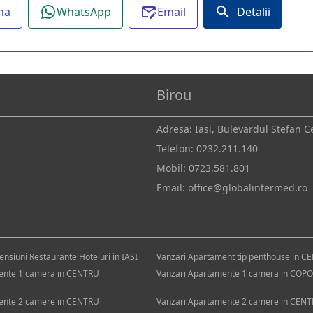
na
WhatsApp
Email
Detalii
Birou
Adresa: Iasi, Bulevardul Stefan C
Telefon:
0232.211.140
Mobil:
0723.581.801
Email:
office@globalintermed.ro
ensiuni Restaurante Hoteluri in IASI
Vanzari Apartament tip penthouse in C
ente 1 camera in CENTRU
Vanzari Apartamente 1 camera in COP
ente 2 camere in CENTRU
Vanzari Apartamente 2 camere in CENT