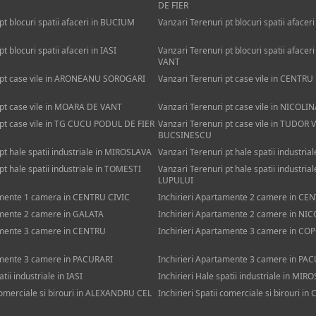
DE FIER
pt blocuri spatii afaceri in BUCIUM
Vanzari Terenuri pt blocuri spatii aface
t blocuri spatii afaceri in IASI
Vanzari Terenuri pt blocuri spatii aface
VANT
i pt case vile in ARONEANU SOROGARI
Vanzari Terenuri pt case vile in CENTRU
 pt case vile in MOARA DE VANT
Vanzari Terenuri pt case vile in NICOLI
 pt case vile in TG CUCU PODUL DE FIER
Vanzari Terenuri pt case vile in TUDO
BUCSINESCU
pt hale spatii industriale in MIROSLAVA
Vanzari Terenuri pt hale spatii industri
pt hale spatii industriale in TOMESTI
Vanzari Terenuri pt hale spatii industria
LUPULUI
amente 1 camera in CENTRU CIVIC
Inchirieri Apartamente 2 camere in CE
amente 2 camere in GALATA
Inchirieri Apartamente 2 camere in NI
amente 3 camere in CENTRU
Inchirieri Apartamente 3 camere in CO
amente 3 camere in PACURARI
Inchirieri Apartamente 3 camere in PA
atii industriale in IASI
Inchirieri Hale spatii industriale in MI
 comerciale si birouri in ALEXANDRU CEL
Inchirieri Spatii comerciale si birouri i