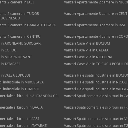
nte 2 camere in IASI
Vanzari Apartamente 2 camere in NICO
ente 2 camere in TUDOR
Vanzari Apartamente 3 camere in CEN
BUCSINESCU
mente 3 camere in GARA AUTOGARA
Vanzari Apartamente 3 camere in IASI
ente 4 camere in CENTRU
Vanzari Apartamente 4 camere in COP
le in ARONEANU SOROGARI
Vanzari Case Vile in BUCIUM
e in COPOU
Vanzari Case Vile in GALATA
le in MOARA DE VANT
Vanzari Case Vile in NICOLINA
e in TATARASI
Vanzari Case Vile in TG CUCU PODUL DE
e in VALEA LUPULUI
Vanzari Hale spatii industriale in BU
tii industriale in MIROSLAVA
Vanzari Hale spatii industriale in NICOL
ii industriale in TOMESTI
Vanzari Hale spatii industriale in VAL
omerciale si birouri in ALEXANDRU CEL
Vanzari Spatii comerciale si birouri in 
merciale si birouri in DACIA
Vanzari Spatii comerciale si birouri in
erciale si birouri in IASI
Vanzari Spatii comerciale si birouri in 
merciale si birouri in TATARASI
Vanzari Spatii comerciale si birouri i