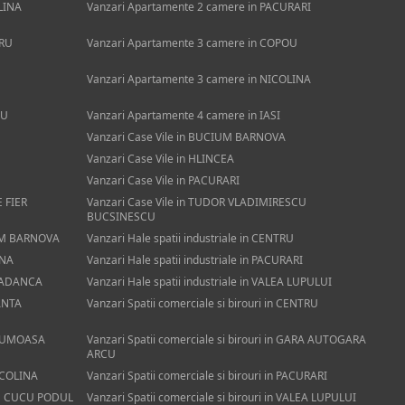
LINA
Vanzari Apartamente 2 camere in PACURARI
TRU
Vanzari Apartamente 3 camere in COPOU
Vanzari Apartamente 3 camere in NICOLINA
OU
Vanzari Apartamente 4 camere in IASI
Vanzari Case Vile in BUCIUM BARNOVA
Vanzari Case Vile in HLINCEA
Vanzari Case Vile in PACURARI
 FIER
Vanzari Case Vile in TUDOR VLADIMIRESCU
BUCSINESCU
CIUM BARNOVA
Vanzari Hale spatii industriale in CENTRU
INA
Vanzari Hale spatii industriale in PACURARI
EA ADANCA
Vanzari Hale spatii industriale in VALEA LUPULUI
CANTA
Vanzari Spatii comerciale si birouri in CENTRU
 FRUMOASA
Vanzari Spatii comerciale si birouri in GARA AUTOGARA
ARCU
NICOLINA
Vanzari Spatii comerciale si birouri in PACURARI
n TG CUCU PODUL
Vanzari Spatii comerciale si birouri in VALEA LUPULUI