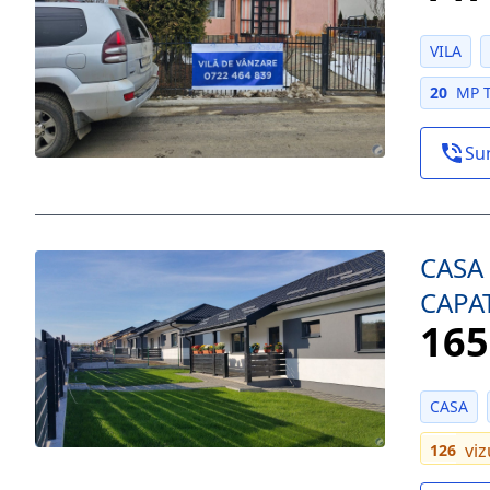
VILA
20
MP 
Su
CASA
CAPA
165
CASA
viz
126