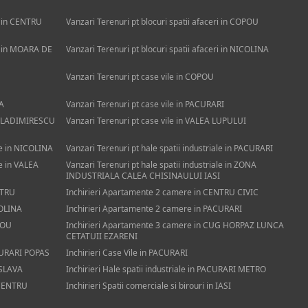
ri in CENTRU
Vanzari Terenuri pt blocuri spatii afaceri in COPOU
ri in MOARA DE
Vanzari Terenuri pt blocuri spatii afaceri in NICOLINA
Vanzari Terenuri pt case vile in COPOU
NA
Vanzari Terenuri pt case vile in PACURARI
R VLADIMIRESCU
Vanzari Terenuri pt case vile in VALEA LUPULUI
ale in NICOLINA
Vanzari Terenuri pt hale spatii industriale in PACURARI
le in VALEA
Vanzari Terenuri pt hale spatii industriale in ZONA
INDUSTRIALA CALEA CHISINAULUI IASI
NTRU
Inchirieri Apartamente 2 camere in CENTRU CIVIC
COLINA
Inchirieri Apartamente 2 camere in PACURARI
POU
Inchirieri Apartamente 3 camere in CUG HORPAZ LUNCA
CETATUII EZARENI
CURARI POPAS
Inchirieri Case Vile in PACURARI
ROSLAVA
Inchirieri Hale spatii industriale in PACURARI METRO
n CENTRU
Inchirieri Spatii comerciale si birouri in IASI