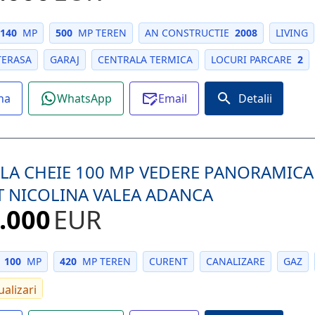
140
MP
500
MP TEREN
AN CONSTRUCTIE
2008
LIVING
TERASA
GARAJ
CENTRALA TERMICA
LOCURI PARCARE
2
na
WhatsApp
Email
Detalii
 LA CHEIE 100 MP VEDERE PANORAMICA 
T NICOLINA VALEA ADANCA
.000
EUR
100
MP
420
MP TEREN
CURENT
CANALIZARE
GAZ
ualizari