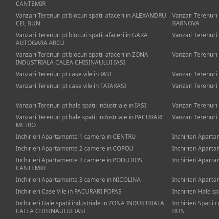
CANTEMIR
Vanzari Terenuri pt blocuri spatii afaceri in ALEXANDRU
Vanzari Terenuri 
CEL BUN
BARNOVA
Vanzari Terenuri pt blocuri spatii afaceri in GARA
Vanzari Terenuri p
AUTOGARA ARCU
Vanzari Terenuri pt blocuri spatii afaceri in ZONA
Vanzari Terenur
INDUSTRIALA CALEA CHISINAULUI IASI
Vanzari Terenuri pt case vile in IASI
Vanzari Terenuri
Vanzari Terenuri pt case vile in TATARASI
Vanzari Terenuri
Vanzari Terenuri pt hale spatii industriale in IASI
Vanzari Terenuri 
Vanzari Terenuri pt hale spatii industriale in PACURARI
Vanzari Terenuri 
METRO
Inchirieri Apartamente 1 camera in CENTRU
Inchirieri Apart
Inchirieri Apartamente 2 camere in COPOU
Inchirieri Apart
Inchirieri Apartamente 2 camere in PODU ROS
Inchirieri Apart
CANTEMIR
Inchirieri Apartamente 3 camere in NICOLINA
Inchirieri Apart
Inchirieri Case Vile in PACURARI POPAS
Inchirieri Hale sp
Inchirieri Hale spatii industriale in ZONA INDUSTRIALA
Inchirieri Spatii
CALEA CHISINAULUI IASI
BUN