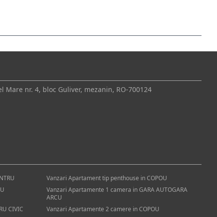
el Mare nr. 4, bloc Guliver, mezanin, RO-700124
ENTRU
Vanzari Apartament tip penthouse in COPOU
OU
Vanzari Apartamente 1 camera in GARA AUTOGARA
ARCU
RU CIVIC
Vanzari Apartamente 2 camere in COPOU