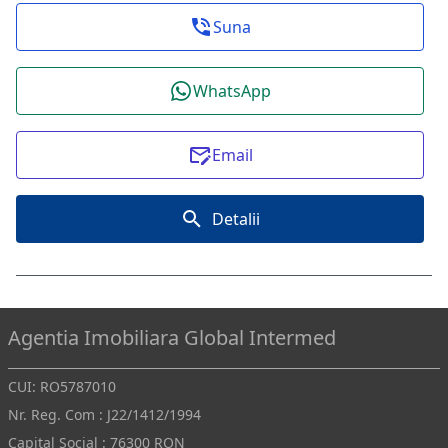
Suna
WhatsApp
Email
Detalii
Agentia Imobiliara Global Intermed
CUI: RO5787010
Nr. Reg. Com : J22/1412/1994
Capital Social : 76300 RON