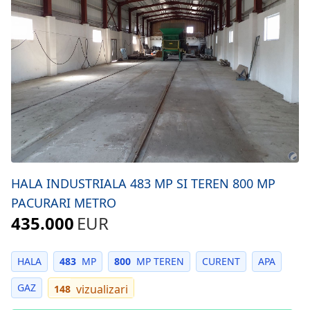
HALA INDUSTRIALA 483 MP SI TEREN 800 MP
PACURARI METRO
435.000
EUR
HALA
483
MP
800
MP TEREN
CURENT
APA
GAZ
vizualizari
148