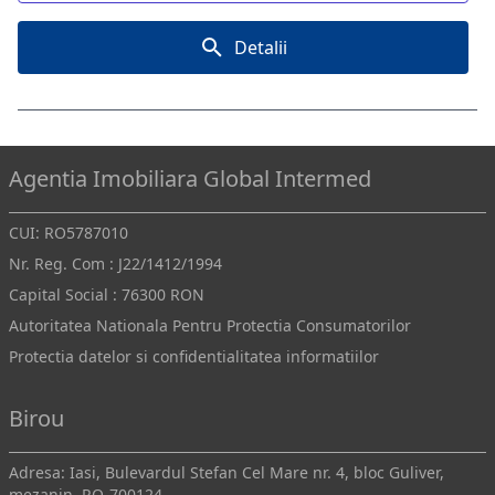
Detalii
Agentia Imobiliara Global Intermed
CUI: RO5787010
Nr. Reg. Com : J22/1412/1994
Capital Social : 76300 RON
Autoritatea Nationala Pentru Protectia Consumatorilor
Protectia datelor si confidentialitatea informatiilor
Birou
Adresa: Iasi, Bulevardul Stefan Cel Mare nr. 4, bloc Guliver,
mezanin, RO-700124